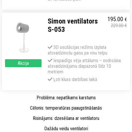
195.00
€
Simon ventilators
229.00
€
S-053
3D oscilācijas režīms izplata
atsvaidzinošu gaisu pa visu telpu
Iespaidīgs vēja attālums – nodrošina
Akcija
atsvaidzinājumu diapazonā līdz 10
metriem
Ļoti kluss darbības laikā
Problēma: nepatīkams karstums
Cēlonis: temperatūras paaugstināšanās
Risinājums: dzesēšana ar ventilatoru
Dažādu veidu ventilatori