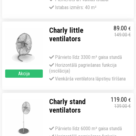
Istabas izmērs: 40 m²
89.00
€
Charly little
149.00
€
ventilators
Pārvieto līdz 3300 m³ gaisa stundā
Horizontālā pagriešanas funkcija
(oscilācija)
Akcija
Vienkārša ventilatora lāpstiņu tīrīšana
119.00
€
Charly stand
139.00
€
ventilators
Pārvieto līdz 6000 m³ gaisa stundā