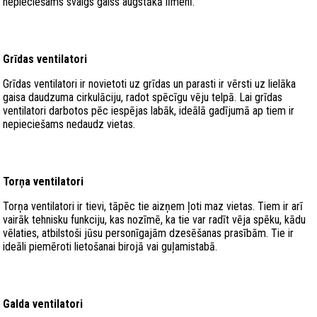
nepieciešams svaigs gaiss augstākā līmenī.
Grīdas ventilatori
Grīdas ventilatori ir novietoti uz grīdas un parasti ir vērsti uz lielāka
gaisa daudzuma cirkulāciju, radot spēcīgu vēju telpā. Lai grīdas
ventilatori darbotos pēc iespējas labāk, ideālā gadījumā ap tiem ir
nepieciešams nedaudz vietas.
Torņa ventilatori
Torņa ventilatori ir tievi, tāpēc tie aizņem ļoti maz vietas. Tiem ir arī
vairāk tehnisku funkciju, kas nozīmē, ka tie var radīt vēja spēku, kādu
vēlaties, atbilstoši jūsu personīgajām dzesēšanas prasībām. Tie ir
ideāli piemēroti lietošanai birojā vai guļamistabā.
Galda ventilatori