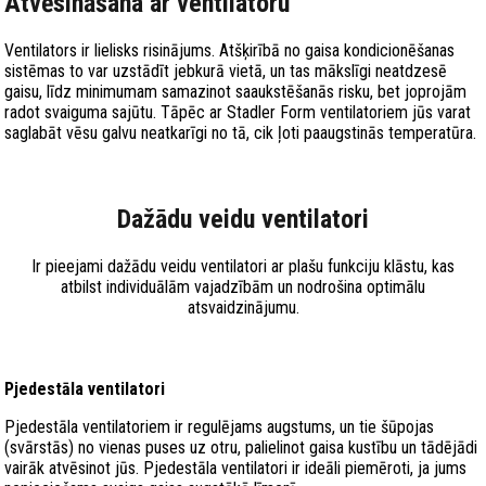
Atvēsināšana ar ventilatoru
Ventilators ir lielisks risinājums. Atšķirībā no gaisa kondicionēšanas
sistēmas to var uzstādīt jebkurā vietā, un tas mākslīgi neatdzesē
gaisu, līdz minimumam samazinot saaukstēšanās risku, bet joprojām
radot svaiguma sajūtu. Tāpēc ar Stadler Form ventilatoriem jūs varat
saglabāt vēsu galvu neatkarīgi no tā, cik ļoti paaugstinās temperatūra.
Dažādu veidu ventilatori
Ir pieejami dažādu veidu ventilatori ar plašu funkciju klāstu, kas
atbilst individuālām vajadzībām un nodrošina optimālu
atsvaidzinājumu.
Pjedestāla ventilatori
Pjedestāla ventilatoriem ir regulējams augstums, un tie šūpojas
(svārstās) no vienas puses uz otru, palielinot gaisa kustību un tādējādi
vairāk atvēsinot jūs. Pjedestāla ventilatori ir ideāli piemēroti, ja jums