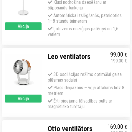
Klusi nodrošina dzesēšanu ar
šūpošanās funkciju
Automātiska izslēgšanās, pateicoties
1–8 stundu taimeram
Akcija
Ļoti zems enerģijas patēriņš no 1,6
vatiem
99.00
€
Leo ventilators
199.00
€
3D oscilācijas režīms optimālai gaisa
plūsmas sadalei
Plašs diapazons – vēja attālums līdz 8
metriem
Akcija
Ērti pieejama tālvadības pults ar
magnētisko turētāju
169.00
€
Otto ventilātors