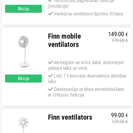
Horizontālā pagriešanas funkcija
(oscilācija)
Akcija
Vienkārša ventilatora lāpstiņu tīrīšana
149.00
€
Finn mobile
179.00
€
ventilators
Iekštelpām un brīvā dabā: atdzesējiet
jebkurā laikā un vietā
Līdz 7 h bezvada akumulatora darbības
Akcija
laiks
Daudzpusīga un klusa atsvaidzināšana
ar rotējošo funkciju
99.00
€
Finn ventilators
129.00
€