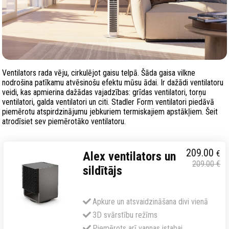
Ventilators rada vēju, cirkulējot gaisu telpā. Šāda gaisa vilkne
nodrošina patīkamu atvēsinošu efektu mūsu ādai. Ir dažādi ventilatoru
veidi, kas apmierina dažādas vajadzības: grīdas ventilatori, torņu
ventilatori, galda ventilatori un citi. Stadler Form ventilatori piedāvā
piemērotu atspirdzinājumu jebkuriem termiskajiem apstākļiem. Šeit
atrodīsiet sev piemērotāko ventilatoru.
209.00
€
Alex ventilators un
209.00
€
sildītājs
Apkure un atsvaidzināšana divi vienā
3D svārstību režīms
Piemērots arī vannas istabai