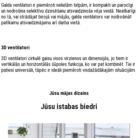
Galda ventilatori ir piemēroti nelielām telpām, ir kompakti un parocīgi
un nodrošina selektīvu dzesēšanu atsvaidzinoša vēja veidā. Neatkarīgi
no tā, vai strādājat birojā vai mājās, galda ventilators var nodrošināt
patīkamu atsvaidzinājumu arī darba vietā.
3D ventilatori
3D ventilatori cirkulē gaisu visos virzienos un dimensijās, jo tiem ir
vertikālās un horizontālās šūpoles funkcija, ko var pat kombinēt. Tie ir
patiesi universāli, tāpēc ir ideāli piemēroti visdažādākajām situācijām.
Jūsu mājas dizains
Jūsu istabas biedri