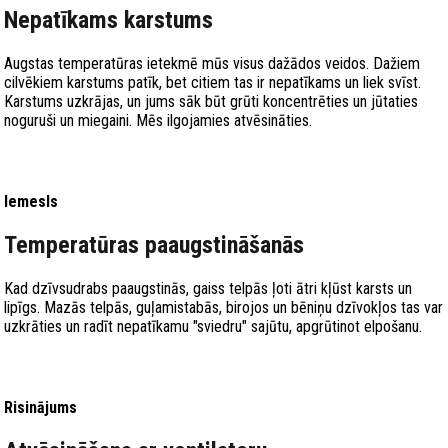
Nepatīkams karstums
Augstas temperatūras ietekmē mūs visus dažādos veidos. Dažiem
cilvēkiem karstums patīk, bet citiem tas ir nepatīkams un liek svīst.
Karstums uzkrājas, un jums sāk būt grūti koncentrēties un jūtaties
noguruši un miegaini. Mēs ilgojamies atvēsināties.
Iemesls
Temperatūras paaugstināšanās
Kad dzīvsudrabs paaugstinās, gaiss telpās ļoti ātri kļūst karsts un
lipīgs. Mazās telpās, guļamistabās, birojos un bēniņu dzīvokļos tas var
uzkrāties un radīt nepatīkamu "sviedru" sajūtu, apgrūtinot elpošanu.
Risinājums