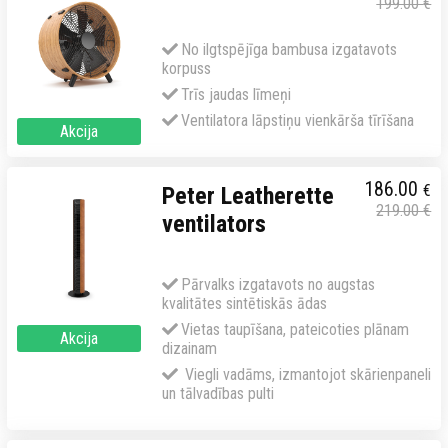
199.00
€
No ilgtspējīga bambusa izgatavots
korpuss
Trīs jaudas līmeņi
Ventilatora lāpstiņu vienkārša tīrīšana
Akcija
186.00
€
Peter Leatherette
219.00
€
ventilators
Pārvalks izgatavots no augstas
kvalitātes sintētiskās ādas
Vietas taupīšana, pateicoties plānam
Akcija
dizainam
Viegli vadāms, izmantojot skārienpaneli
un tālvadības pulti