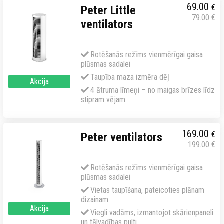
69.00
€
Peter Little
79.00
€
ventilators
Rotēšanās režīms vienmērīgai gaisa
plūsmas sadalei
Taupība maza izmēra dēļ
Akcija
4 ātruma līmeņi – no maigas brīzes līdz
stipram vējam
169.00
€
Peter ventilators
199.00
€
Rotēšanās režīms vienmērīgai gaisa
plūsmas sadalei
Vietas taupīšana, pateicoties plānam
dizainam
Akcija
Viegli vadāms, izmantojot skārienpaneli
un tālvadības pulti